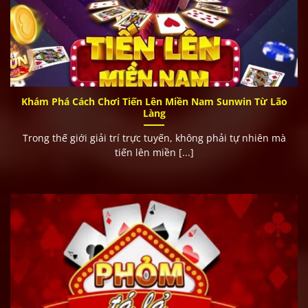
Tính Năng Đặc Biệt Khi Cá Cược Tại Nhà Cái
Hàng Đầu
Nếu bạn nghĩ game đổi thưởng chỉ có nạp-rút và chơi
thì nhầm to! Nhà cái
Tài Xỉu Sunwin
còn mang đến hệ
sinh thái tính năng khiến ai cũng bất ngờ.
Khám Phá Cách Chơi Tiến Lên Miền Nam Sunwin Từ Lão
Làng
Trong thế giới giải trí trực tuyến, không phải tự nhiên mà
tiến lên miền [...]
Các tính năng đặc biệt giúp nhà cái tạo ấn tượng mạnh với
người chơi