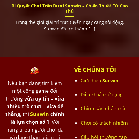
Bí Quyết Chơi Trên Dưới Sunwin – Chiến Thuật Từ Cao
Thủ
Trong thế giới giải trí trực tuyến ngày càng sôi động,
Sunwin đã trở thành [...]
VỀ CHÚNG TÔI
Giới thiệu
Sunwin
Nếu bạn đang tìm kiếm
một cổng game đổi
Điều khoản sử dụng
thưởng
vừa uy tín – vừa
nhiều trò chơi – vừa dễ
Chính sách bảo mật
thắng
, thì
Sunwin
chính
là lựa chọn số 1
! Với
Chơi có trách nhiệm
hàng triệu người chơi đã
Câu hỏi thường gặp
và đang tham gia mỗi