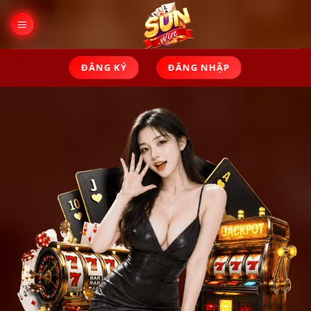
Chuyển
đến
nội
dung
ĐĂNG KÝ
ĐĂNG NHẬP