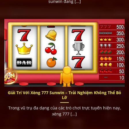
sunwin đang [...]
Giải Trí Với Xèng 777 Sunwin – Trải Nghiệm Không Thể Bỏ
Lỡ
Trong vũ trụ đa dạng của các trò chơi trực tuyến hiện nay,
xèng 777 [...]