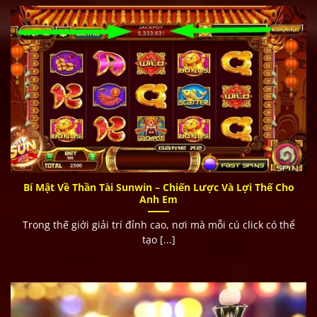
Bí Mật Về Thần Tài Sunwin – Chiến Lược Và Lợi Thế Cho
Anh Em
Trong thế giới giải trí đỉnh cao, nơi mà mỗi cú click có thể
tạo [...]