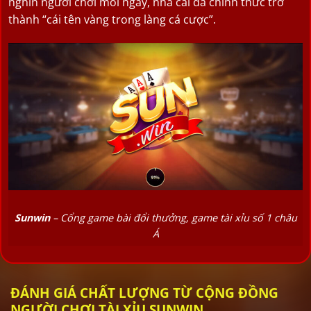
nghìn người chơi mỗi ngày, nhà cái đã chính thức trở
thành “cái tên vàng trong làng cá cược”.
Sunwin
– Cổng game bài đổi thưởng, game tài xỉu số 1 châu
Á
Với hệ thống game bài mang phong cách Macao hiện
ĐÁNH GIÁ CHẤT LƯỢNG TỪ CỘNG ĐỒNG
đại, tỷ lệ thưởng cao ngất ngưởng, mỗi ngày trôi qua là
NGƯỜI CHƠI TÀI XỈU SUNWIN