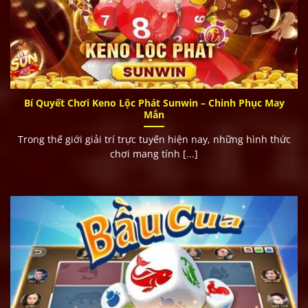
Bí Quyết Chơi Keno Lộc Phát Sunwin – Chinh Phục May
Mắn
Trong thế giới giải trí trực tuyến hiện nay, những hình thức
chơi mang tính [...]