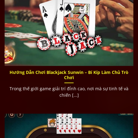
Một Vài Câu Hỏi Thường Gặp Khi Chơi Game
Tại Nhà Cái
Link Sunwin nào là chính thức?
Truy cập ngay:
https://airnetwork.cl/
để đảm bảo an toàn, tránh lừa đảo.
Có thể rút tiền 24/7 không?
Được! Hệ thống xử lý nạp – rút tự động, hoạt động 24/7
Hướng Dẫn Chơi Blackjack Sunwin – Bí Kíp Làm Chủ Trò
Chơi
kể cả lễ Tết.
Trong thế giới game giải trí đỉnh cao, nơi mà sự tinh tế và
Có chơi được trên máy tính không?
chiến [...]
Có! Nhà cái
Tài Xỉu Sunwin
hỗ trợ chơi trực tiếp trên
mọi trình duyệt như Chrome, Cốc Cốc, Edge…
Nhà cái Sun win có ứng dụng trên CH Play không?
Không. Do là game đổi thưởng, bạn chỉ có thể tải file